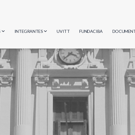
S
INTEGRANTES
UVITT
FUNDACIBA
DOCUMEN
gía
Investigadores
Actas
Estudiantes
Reglament
encias
Egresados
Document
mática
mática
ica