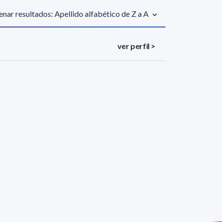
nar resultados: Apellido alfabético de Z a A
ver perfil >