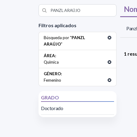
Nom
Filtros aplicados
Panzl
Búsqueda por "
PANZL
ARAÚJO
"
1 res
ÁREA:
Química
GÉNERO:
Femenino
GRADO
Doctorado