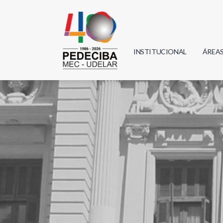
INSTITUCIONAL
ÁREA
Biolo
Física
Geoci
Infor
Mate
Quím