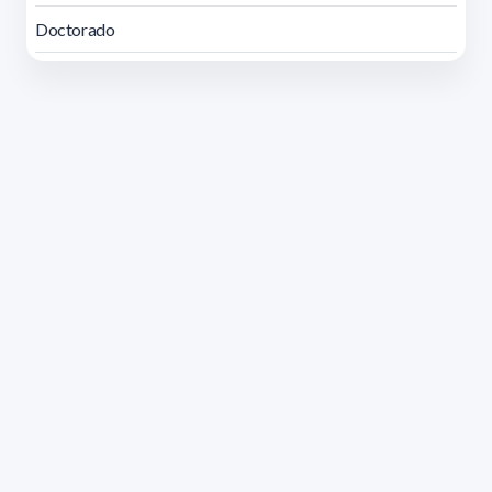
Doctorado
Dirección: Isidoro de María 1614 piso 6 | Tel.: 2924 1925
interno 1612 | pedeciba@pedeciba.edu.uy
Razón Social: PROGRAMA DE DESARROLLO DE LAS
CIENCIAS BASICAS PEDECIBA