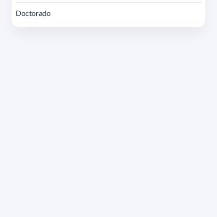
Doctorado
Dirección: Isidoro de María 1614 piso 6 | Tel.: 2924 1925
interno 1612 | pedeciba@pedeciba.edu.uy
Razón Social: PROGRAMA DE DESARROLLO DE LAS
CIENCIAS BASICAS PEDECIBA