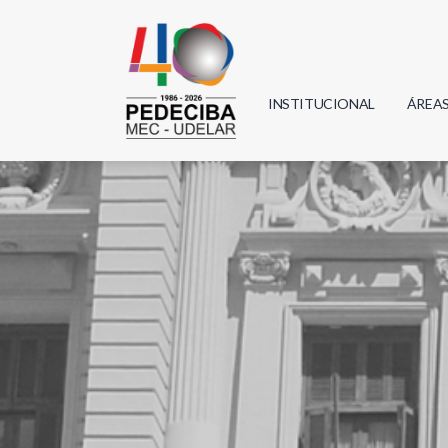
INSTITUCIONAL
ÁREA
Biolo
Física
Geoci
Infor
Mate
Quím