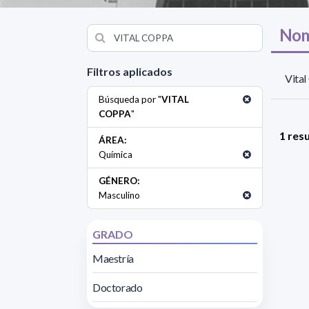
Nom
Filtros aplicados
Vita
Búsqueda por "
VITAL
COPPA
"
1 res
ÁREA:
Química
GÉNERO:
Masculino
GRADO
Maestría
Doctorado