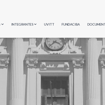
S
INTEGRANTES
UVITT
FUNDACIBA
DOCUMEN
gía
Investigadores
Actas
Estudiantes
Reglament
encias
Egresados
Document
mática
mática
ica