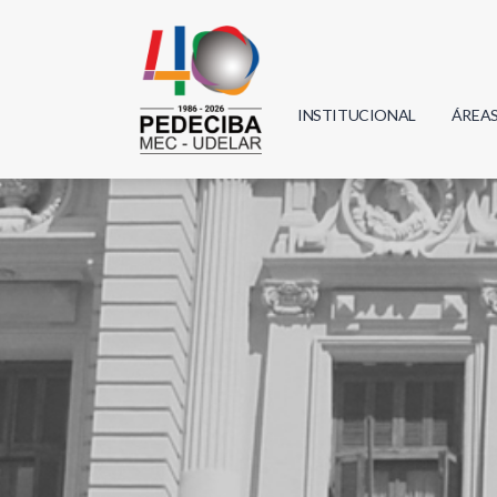
INSTITUCIONAL
ÁREA
Biolo
Física
Geoci
Infor
Mate
Quím