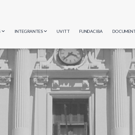
S
INTEGRANTES
UVITT
FUNDACIBA
DOCUMEN
gía
Investigadores
Actas
Estudiantes
Reglament
encias
Egresados
Document
mática
mática
ica