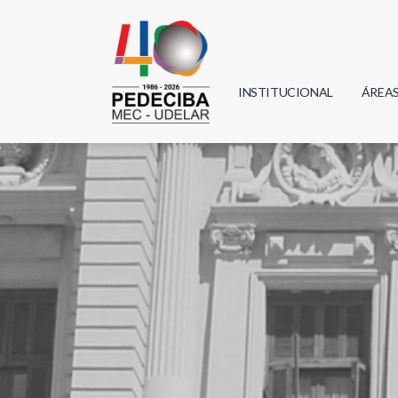
INSTITUCIONAL
ÁREA
Biolo
Física
Geoci
Infor
Mate
Quím