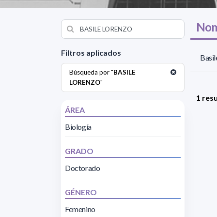
Nom
Filtros aplicados
Basil
Búsqueda por "
BASILE
LORENZO
"
1 res
ÁREA
Biología
GRADO
Doctorado
GÉNERO
Femenino