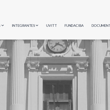
S
INTEGRANTES
UVITT
FUNDACIBA
DOCUMEN
gía
Investigadores
Actas
Estudiantes
Reglament
encias
Egresados
Document
mática
mática
ica