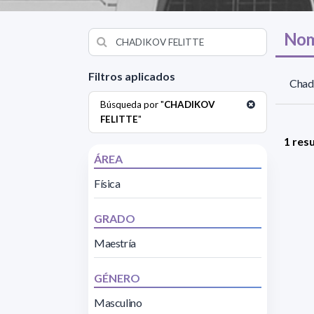
Nom
Filtros aplicados
Chadi
Búsqueda por "
CHADIKOV
FELITTE
"
1 res
ÁREA
Física
GRADO
Maestría
GÉNERO
Masculino