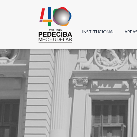
INSTITUCIONAL
ÁREA
Biolo
Física
Geoci
Infor
Mate
Quím