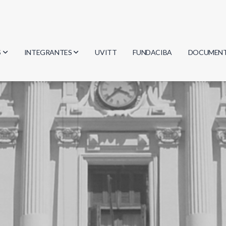
S
INTEGRANTES
UVITT
FUNDACIBA
DOCUMEN
gía
Investigadores
Actas
Estudiantes
Reglament
encias
Egresados
Document
mática
mática
ica