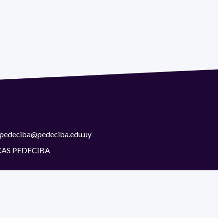
 | pedeciba@pedeciba.edu.uy
CAS PEDECIBA
as