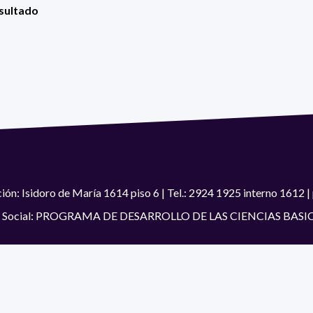
esultado
ión: Isidoro de María 1614 piso 6 | Tel.: 2924 1925 interno 1612
 Social: PROGRAMA DE DESARROLLO DE LAS CIENCIAS BASI
#SomosPEDECIBA
Programa de Desarrollo de las Ciencias Básic