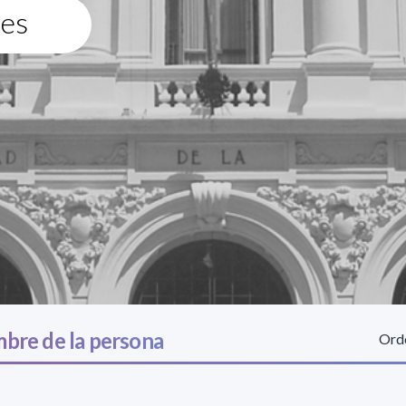
tes
bre de la persona
Orde