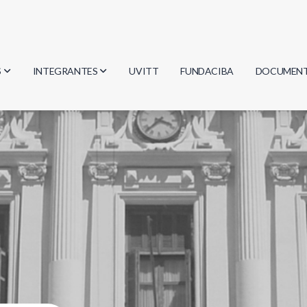
S
INTEGRANTES
UVITT
FUNDACIBA
DOCUMEN
gía
Investigadores
Actas
Estudiantes
Reglament
encias
Egresados
Document
mática
mática
ica