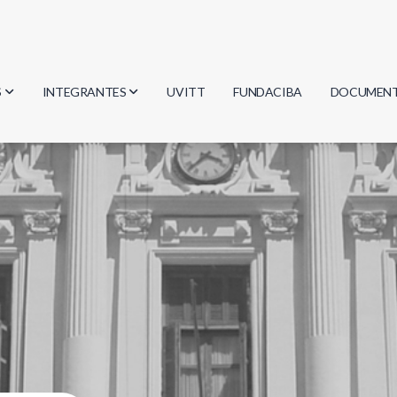
S
INTEGRANTES
UVITT
FUNDACIBA
DOCUMEN
gía
Investigadores
Actas
Estudiantes
Reglament
encias
Egresados
Document
mática
mática
ica