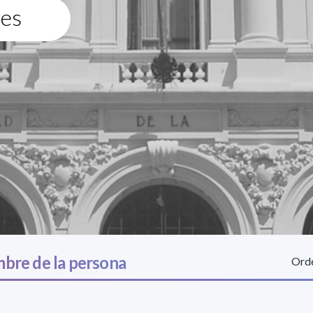
tes
bre de la persona
Orde