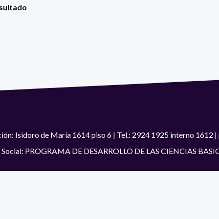
esultado
ión: Isidoro de María 1614 piso 6 | Tel.: 2924 1925 interno 1612
 Social: PROGRAMA DE DESARROLLO DE LAS CIENCIAS BASI
#SomosPEDECIBA
Programa de Desarrollo de las Ciencias Básic