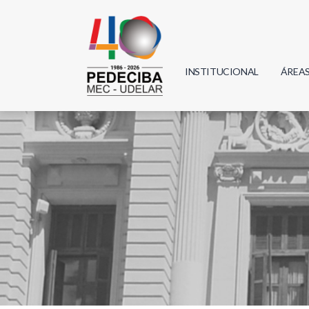
INSTITUCIONAL
ÁREA
Biolo
Física
Geoci
Infor
Mate
Quím