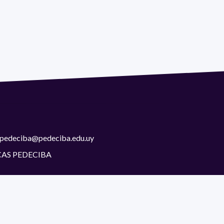
 | pedeciba@pedeciba.edu.uy
CAS PEDECIBA
as