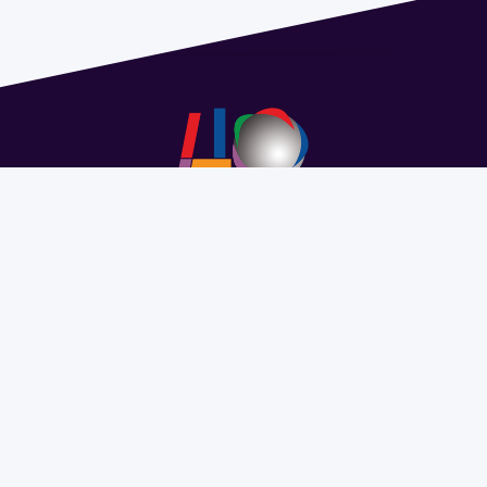
Dirección: Isidoro de María 1614 piso 6 | Tel.: 2924 1925
interno 1612 | pedeciba@pedeciba.edu.uy
Razón Social: PROGRAMA DE DESARROLLO DE LAS
CIENCIAS BASICAS PEDECIBA
#SomosPEDECIBA
Programa de Desarrollo de las
Ciencias Básicas