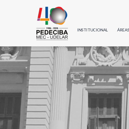
INSTITUCIONAL
ÁREA
Biolo
Física
Geoci
Infor
Mate
Quím