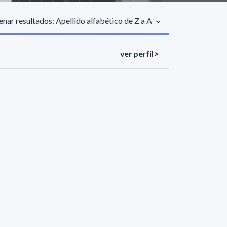
nar resultados: Apellido alfabético de Z a A
ver perfil >