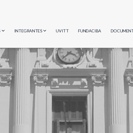
S
INTEGRANTES
UVITT
FUNDACIBA
DOCUMEN
gía
Investigadores
Actas
Estudiantes
Reglament
encias
Egresados
Document
mática
mática
ica