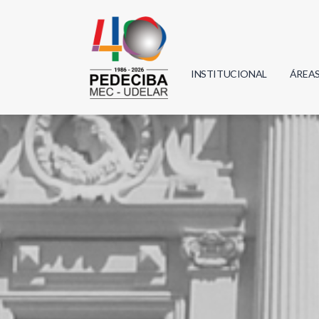
INSTITUCIONAL
ÁREA
Biolo
Física
Geoci
Infor
Mate
Quím