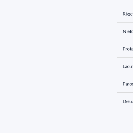
Rigg 
Nieto
Prota
Lacur
Parod
Deluc
Da Lu