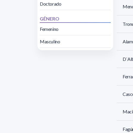
Doctorado
Mench
GÉNERO
Tronc
Femenino
Masculino
Alamó
D`Alb
Ferra
Casco
Macie
Fagún