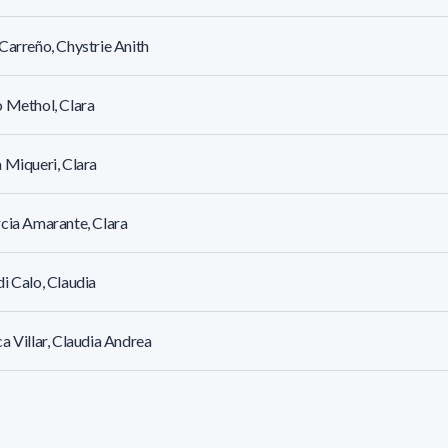
Carreño, Chystrie Anith
 Methol, Clara
 Miqueri, Clara
cia Amarante, Clara
i Calo, Claudia
a Villar, Claudia Andrea
z Graña, Claudia Marisol