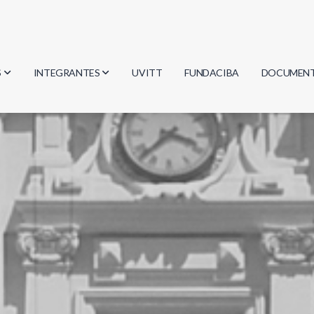
S
INTEGRANTES
UVITT
FUNDACIBA
DOCUMEN
gía
Investigadores
Actas
Estudiantes
Reglament
encias
Egresados
Document
mática
mática
ica