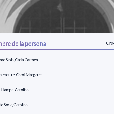
bre de la persona
Orde
mo Siola, Carla Carmen
s Yasuire, Carol Margaret
i Hampe, Carolina
o Soria, Carolina