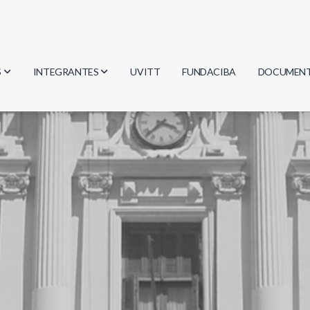
S
INTEGRANTES
UVITT
FUNDACIBA
DOCUMEN
gía
Investigadores
Actas
Estudiantes
Reglament
encias
Egresados
Document
mática
mática
ica