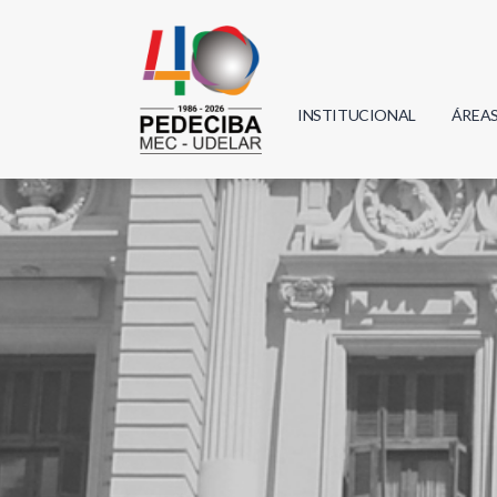
INSTITUCIONAL
ÁREA
Biolo
Física
Geoci
Infor
Mate
Quím