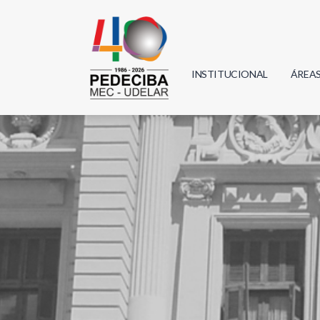
INSTITUCIONAL
ÁREA
Biolo
Física
Geoci
Infor
Mate
Quím