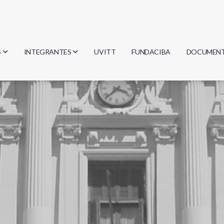
S
INTEGRANTES
UVITT
FUNDACIBA
DOCUMEN
gía
Investigadores
Actas
Estudiantes
Reglament
encias
Egresados
Document
mática
mática
ica