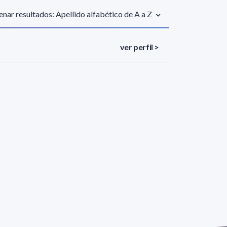
nar resultados: Apellido alfabético de A a Z
ver perfil >