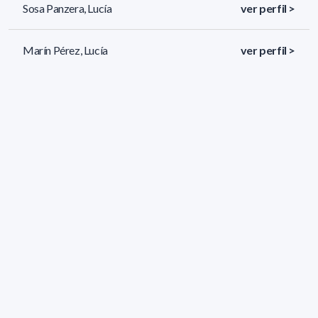
Sosa Panzera, Lucía
ver perfil >
Marín Pérez, Lucía
ver perfil >
Inchausti Ravela, Lucas Rafael
ver perfil >
227 resultados (página 5/10)
<
«
3
4
5
6
7
»
>
Filtros aplicados
ÁREA:
Biología