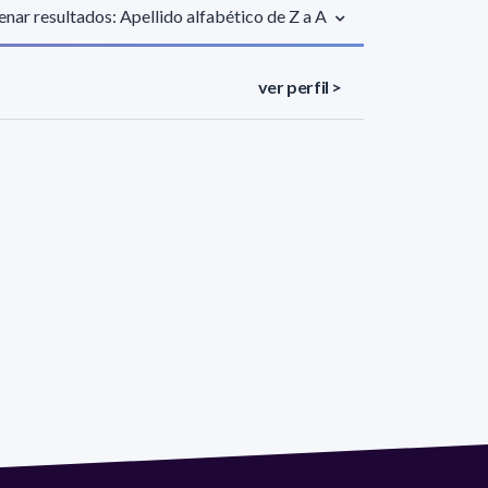
nar resultados: Apellido alfabético de Z a A
ver perfil >