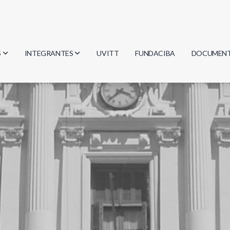
S
INTEGRANTES
UVITT
FUNDACIBA
DOCUMEN
gía
Investigadores
Actas
Estudiantes
Reglament
encias
Egresados
Document
mática
mática
ica