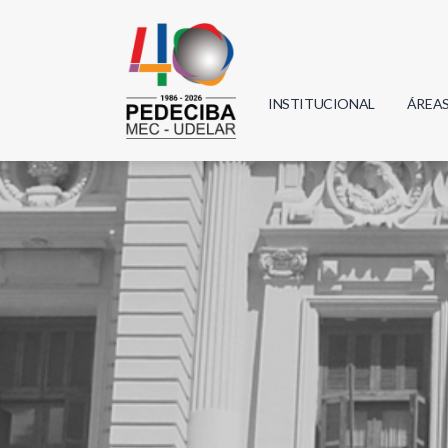
INSTITUCIONAL
ÁREA
Biolo
Física
Geoci
Infor
Mate
Quím