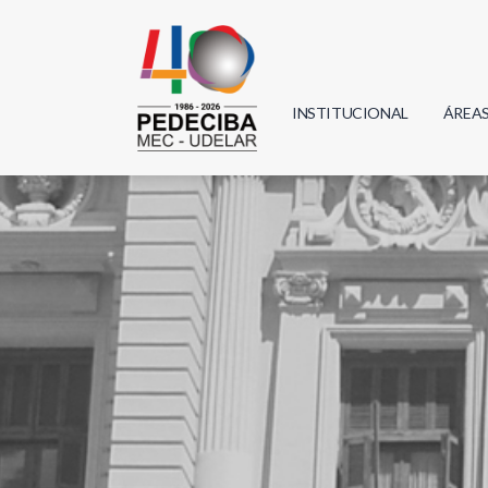
INSTITUCIONAL
ÁREA
Biolo
Física
Geoci
Infor
Mate
Quím