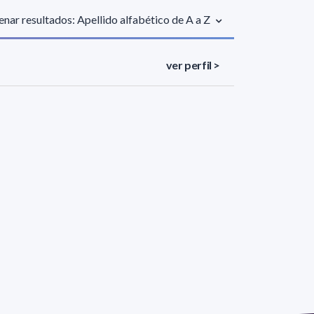
nar resultados: Apellido alfabético de A a Z
ver perfil >