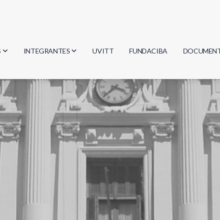
S
INTEGRANTES
UVITT
FUNDACIBA
DOCUMEN
gía
Investigadores
Actas
Estudiantes
Reglament
encias
Egresados
Document
mática
mática
ica