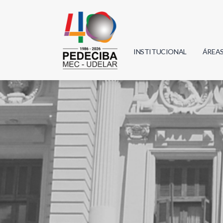
INSTITUCIONAL
ÁREA
Biolo
Física
Geoci
Infor
Mate
Quím