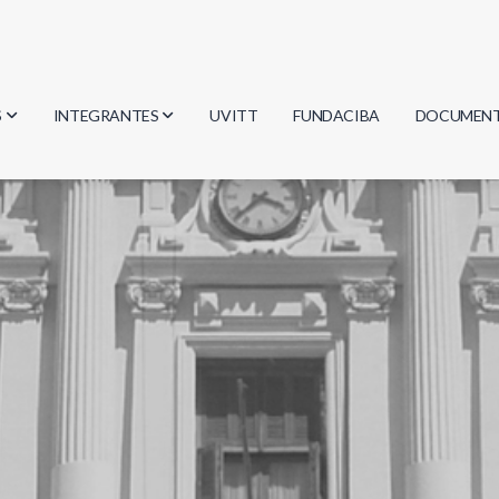
S
INTEGRANTES
UVITT
FUNDACIBA
DOCUMEN
gía
Investigadores
Actas
Estudiantes
Reglament
encias
Egresados
Document
mática
mática
ica