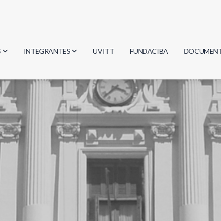
S
INTEGRANTES
UVITT
FUNDACIBA
DOCUMEN
gía
Investigadores
Actas
Estudiantes
Reglament
encias
Egresados
Document
mática
mática
ica