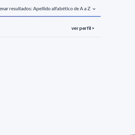
nar resultados: Apellido alfabético de A a Z
ver perfil >