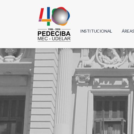
INSTITUCIONAL
ÁREA
Biolo
Física
Geoci
Infor
Mate
Quím