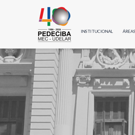
INSTITUCIONAL
ÁREA
Biolo
Física
Geoci
Infor
Mate
Quím