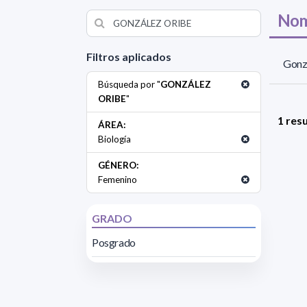
Nom
Filtros aplicados
Gonzá
Búsqueda por "
GONZÁLEZ
ORIBE
"
1 res
ÁREA:
Biología
GÉNERO:
Femenino
GRADO
Posgrado