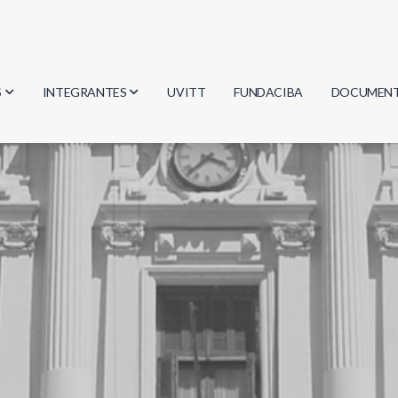
S
INTEGRANTES
UVITT
FUNDACIBA
DOCUMEN
gía
Investigadores
Actas
Estudiantes
Reglament
encias
Egresados
Document
mática
mática
ica