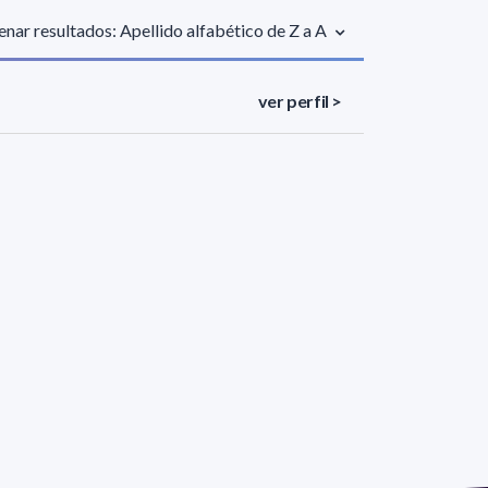
nar resultados: Apellido alfabético de Z a A
ver perfil >