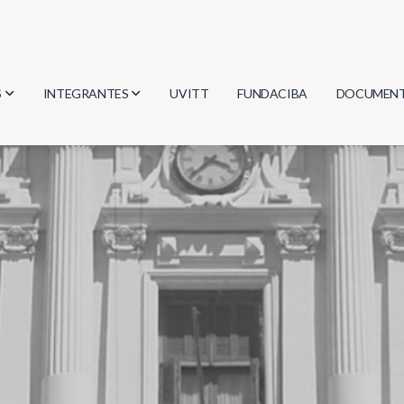
S
INTEGRANTES
UVITT
FUNDACIBA
DOCUMEN
gía
Investigadores
Actas
Estudiantes
Reglament
encias
Egresados
Document
mática
mática
ica