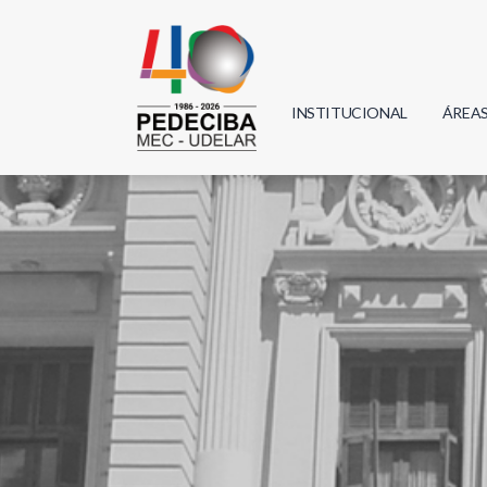
INSTITUCIONAL
ÁREA
Biolo
Física
Geoci
Infor
Mate
Quím