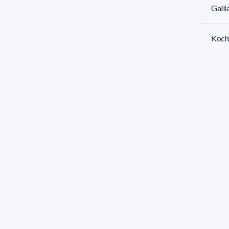
Galli
Kochh
Gabri
Marí
Martí
331 r