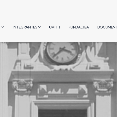
S
INTEGRANTES
UVITT
FUNDACIBA
DOCUMEN
gía
Investigadores
Actas
Estudiantes
Reglament
encias
Egresados
Document
mática
mática
ica