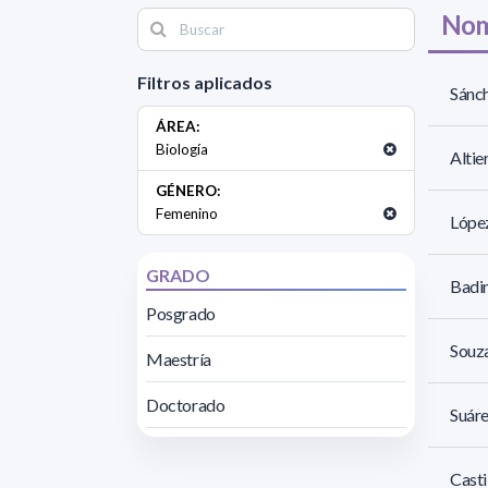
Nom
Filtros aplicados
Sánch
ÁREA:
Biología
Altie
GÉNERO:
Femenino
López
GRADO
Badin
Posgrado
Souza
Maestría
Doctorado
Suáre
Casti