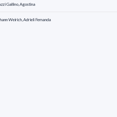
azzi Gallino, Agostina
ann Weirich, Adrieli Fernanda
elli, Adriana Marina
n Gimenez, Adriana Magdalena
nez Sanguiné, Adriana
esultados (página 14/14)