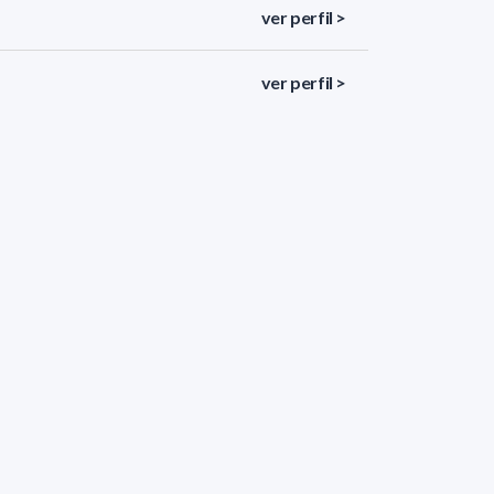
ver perfil >
ver perfil >
ver perfil >
ver perfil >
ver perfil >
<
«
10
11
12
13
14
»
>