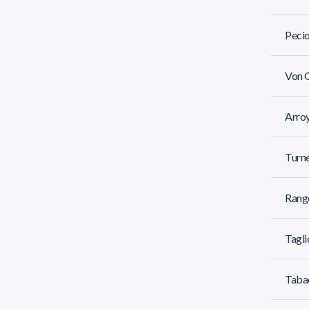
Pecio
Von G
Arro
Turne
Range
Tagli
Taba