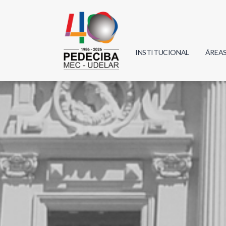
INSTITUCIONAL
ÁREA
Biolo
Física
Geoci
Infor
Mate
Quím