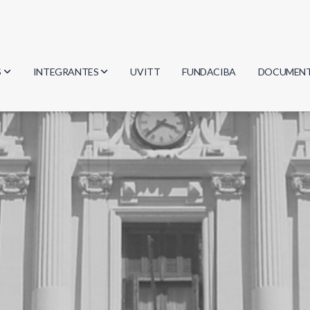
S
INTEGRANTES
UVITT
FUNDACIBA
DOCUMEN
gía
Investigadores
Actas
Estudiantes
Reglament
encias
Egresados
Document
mática
mática
ica