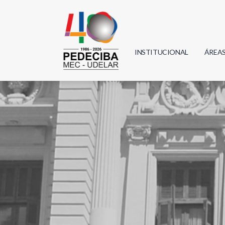
INSTITUCIONAL
ÁREA
Biolo
Física
Geoci
Infor
Mate
Quím