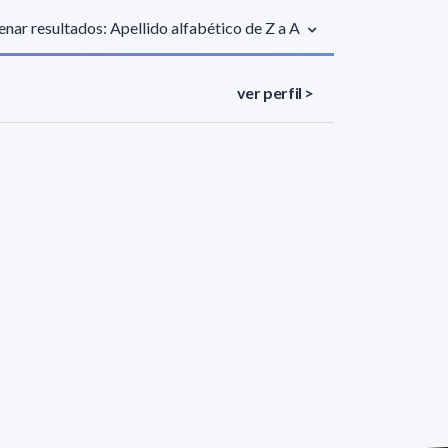
nar resultados: Apellido alfabético de Z a A
ver perfil >