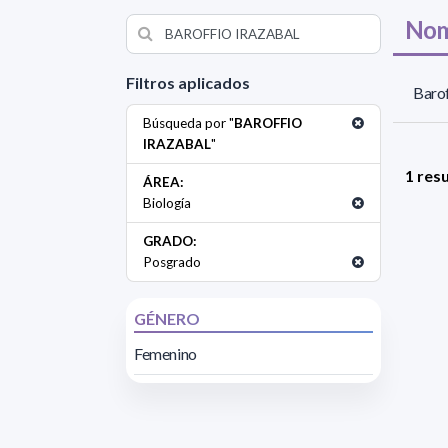
Nom
Filtros aplicados
Barof
Búsqueda por "
BAROFFIO
IRAZABAL
"
1 res
ÁREA:
Biología
GRADO:
Posgrado
GÉNERO
Femenino