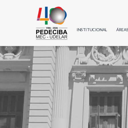
INSTITUCIONAL
ÁREA
Biolo
Física
Geoci
Infor
Mate
Quím