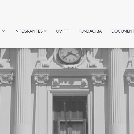
S
INTEGRANTES
UVITT
FUNDACIBA
DOCUMEN
gía
Investigadores
Actas
Estudiantes
Reglament
encias
Egresados
Document
mática
mática
ica