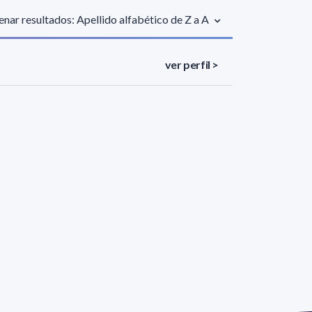
nar resultados: Apellido alfabético de Z a A
ver perfil >