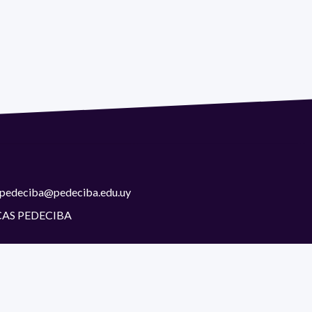
 | pedeciba@pedeciba.edu.uy
CAS PEDECIBA
as