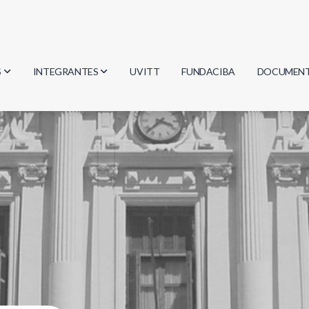
S
INTEGRANTES
UVITT
FUNDACIBA
DOCUMEN
gía
Investigadores
Actas
Estudiantes
Reglament
encias
Egresados
Document
mática
mática
ica