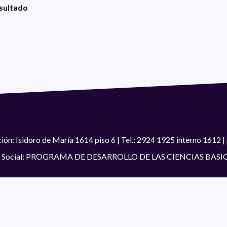
esultado
ión: Isidoro de María 1614 piso 6 | Tel.: 2924 1925 interno 1612
 Social: PROGRAMA DE DESARROLLO DE LAS CIENCIAS BASI
#SomosPEDECIBA
Programa de Desarrollo de las Ciencias Básic