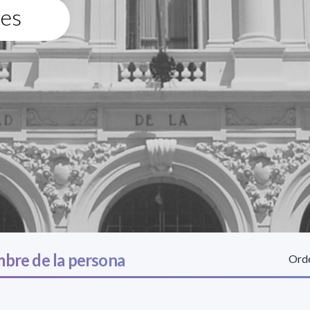
tes
bre de la persona
Orde