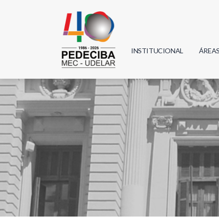
INSTITUCIONAL
ÁREA
Biolo
Física
Geoci
Infor
Mate
Quím