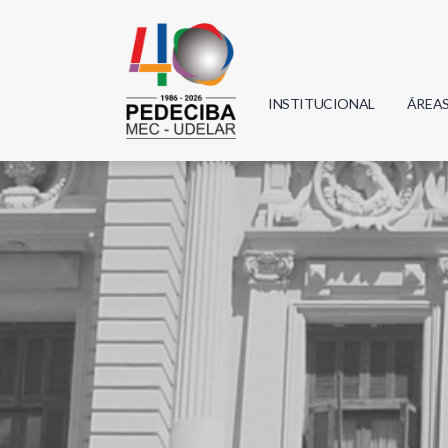
INSTITUCIONAL
ÁREA
Biolo
Física
Geoci
Infor
Mate
Quím