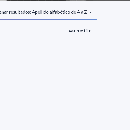
nar resultados: Apellido alfabético de A a Z
ver perfil >