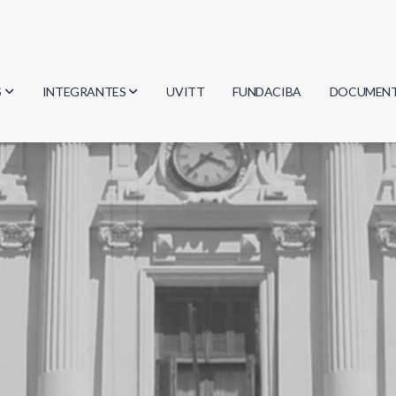
S
INTEGRANTES
UVITT
FUNDACIBA
DOCUMEN
gía
Investigadores
Actas
Estudiantes
Reglament
encias
Egresados
Document
mática
mática
ica