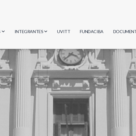
S
INTEGRANTES
UVITT
FUNDACIBA
DOCUMEN
gía
Investigadores
Actas
Estudiantes
Reglament
encias
Egresados
Document
mática
mática
ica