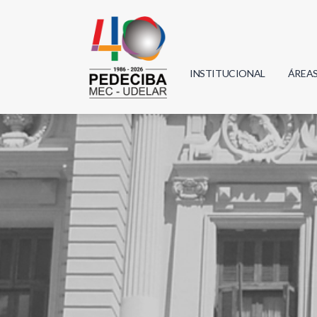
INSTITUCIONAL
ÁREA
Biolo
Física
Geoci
Infor
Mate
Quím