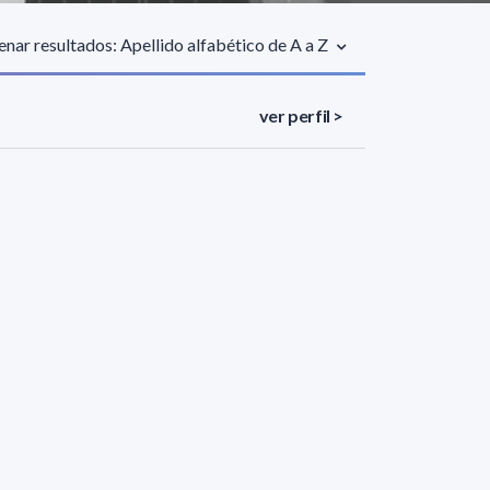
nar resultados: Apellido alfabético de A a Z
ver perfil >