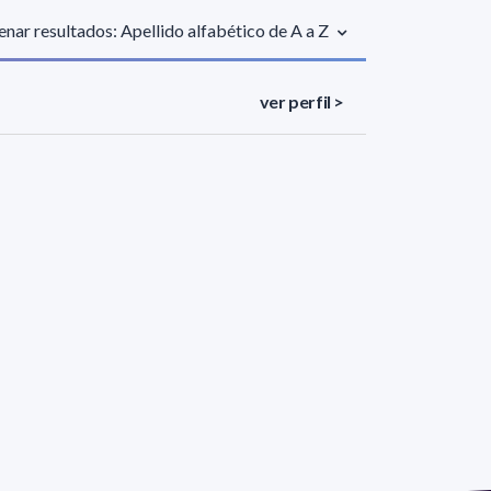
nar resultados: Apellido alfabético de A a Z
ver perfil >