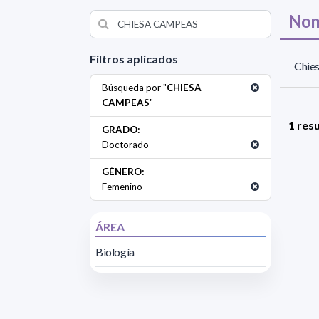
Nom
Filtros aplicados
Chie
Búsqueda por "
CHIESA
CAMPEAS
"
1 res
GRADO:
Doctorado
GÉNERO:
Femenino
ÁREA
Biología