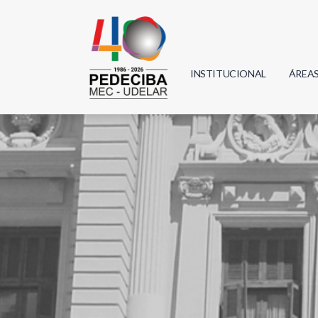
INSTITUCIONAL
ÁREA
Biolo
Física
Geoci
Infor
Mate
Quím