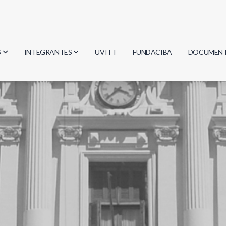
S
INTEGRANTES
UVITT
FUNDACIBA
DOCUMEN
gía
Investigadores
Actas
Estudiantes
Reglament
encias
Egresados
Document
mática
mática
ica