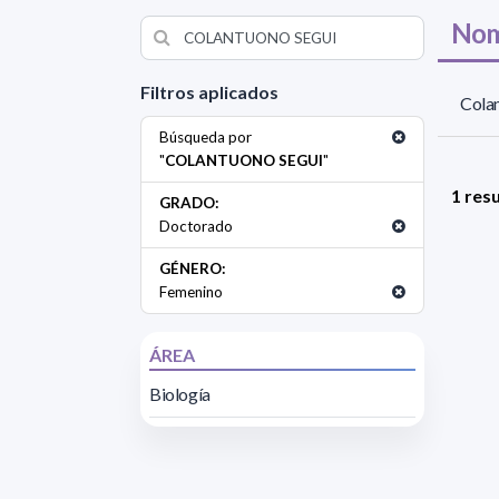
Nom
Filtros aplicados
Colan
Búsqueda por
"
COLANTUONO SEGUI
"
1 res
GRADO:
Doctorado
GÉNERO:
Femenino
ÁREA
Biología