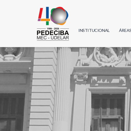
INSTITUCIONAL
ÁREA
Biolo
Física
Geoci
Infor
Mate
Quím