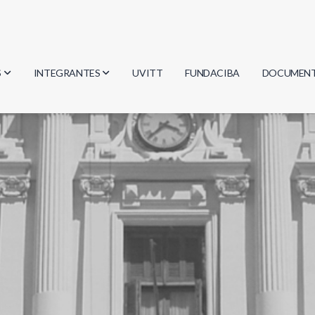
S
INTEGRANTES
UVITT
FUNDACIBA
DOCUMEN
gía
Investigadores
Actas
Estudiantes
Reglament
encias
Egresados
Document
mática
mática
ica