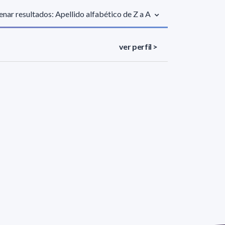
nar resultados: Apellido alfabético de Z a A
ver perfil >