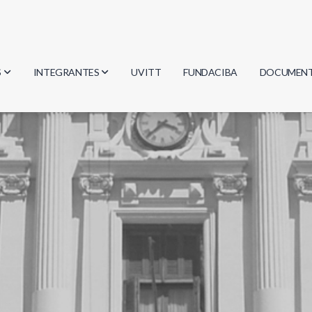
S
INTEGRANTES
UVITT
FUNDACIBA
DOCUMEN
gía
Investigadores
Actas
Estudiantes
Reglament
encias
Egresados
Document
mática
mática
ica