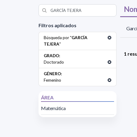
Nom
Filtros aplicados
Garcí
Búsqueda por "
GARCÍA
TEJERA
"
1 res
GRADO:
Doctorado
GÉNERO:
Femenino
ÁREA
Matemática