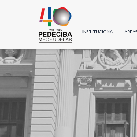
INSTITUCIONAL
ÁREA
Biolo
Física
Geoci
Infor
Mate
Quím