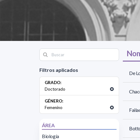
Nom
Filtros aplicados
De Lo
GRADO:
Doctorado
Chacó
GÉNERO:
Femenino
Faila
ÁREA
Botto
Biología