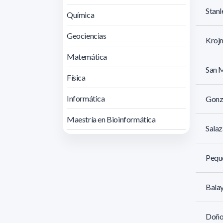
Stanl
Química
Geociencias
Krojm
Matemática
San M
Física
Informática
Gonzá
Maestría en Bioinformática
Salaz
Pequ
Balay
Doño 