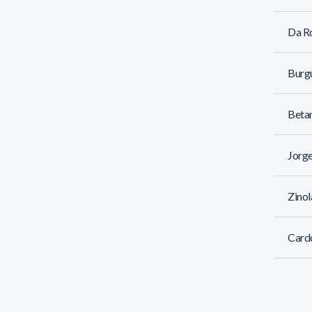
Da Ro
Burgu
Betan
Jorge
Zinol
Cardo
Daner