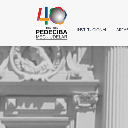
INSTITUCIONAL
ÁREA
Biolo
Física
Geoci
Infor
Mate
Quím