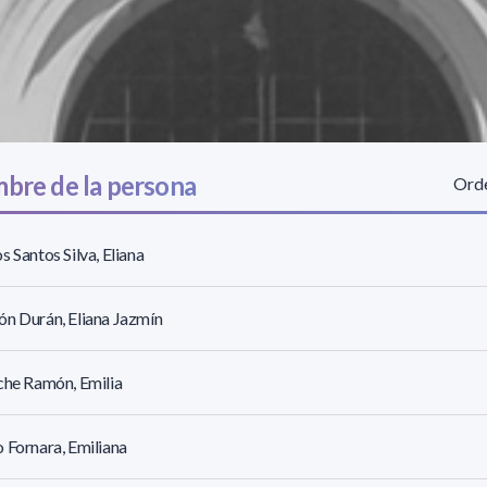
bre de la persona
Orde
s Santos Silva, Eliana
n Durán, Eliana Jazmín
che Ramón, Emilia
 Fornara, Emiliana