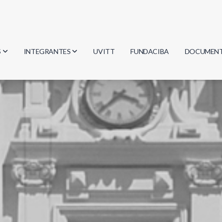
S
INTEGRANTES
UVITT
FUNDACIBA
DOCUMEN
gía
Investigadores
Actas
Estudiantes
Reglament
encias
Egresados
Document
mática
mática
ica