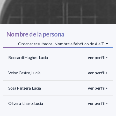
Nombre de la persona
Ordenar resultados: Nombre alfabético de A a Z
Boccardi Hughes, Lucía
ver perfil >
Veloz Castro, Lucía
ver perfil >
Sosa Panzera, Lucía
ver perfil >
Olivera Ichazo, Lucía
ver perfil >