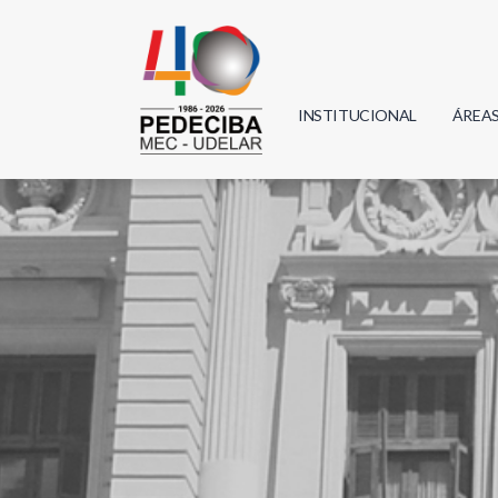
INSTITUCIONAL
ÁREA
Biolo
Física
Geoci
Infor
Mate
Quím