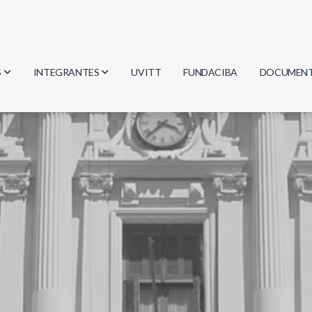
S
INTEGRANTES
UVITT
FUNDACIBA
DOCUMEN
gía
Investigadores
Actas
Estudiantes
Reglament
encias
Egresados
Document
mática
mática
ica