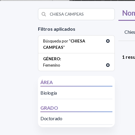
Nom
Filtros aplicados
Chie
Búsqueda por "
CHIESA
CAMPEAS
"
1 res
GÉNERO:
Femenino
ÁREA
Biología
GRADO
Doctorado