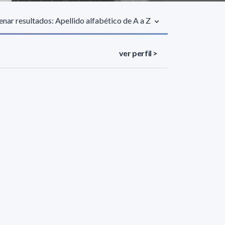
nar resultados: Apellido alfabético de A a Z
ver perfil >