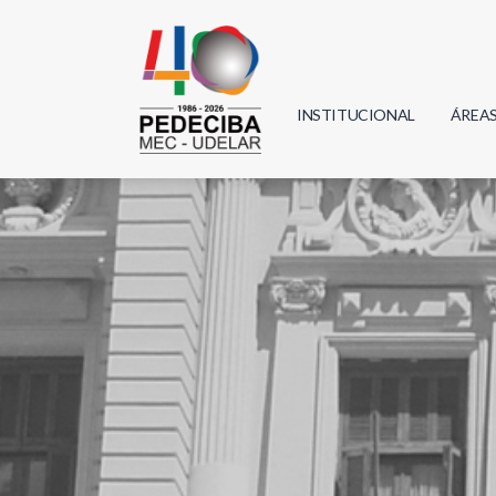
INSTITUCIONAL
ÁREA
Biolo
Física
Geoci
Infor
Mate
Quím