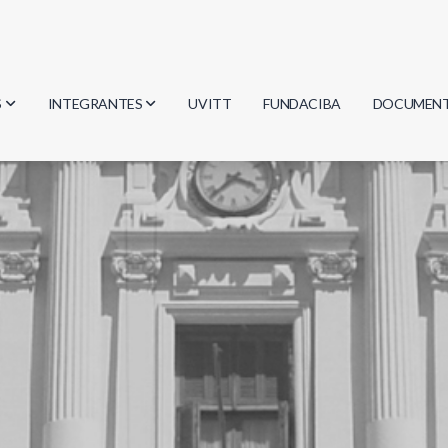
S
INTEGRANTES
UVITT
FUNDACIBA
DOCUMEN
gía
Investigadores
Actas
Estudiantes
Reglament
encias
Egresados
Document
mática
mática
ica