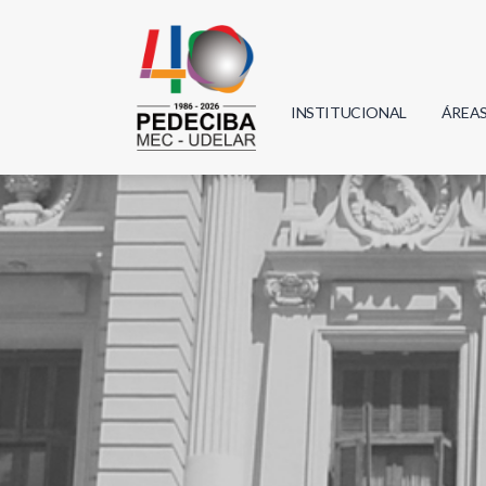
INSTITUCIONAL
ÁREA
Biolo
Física
Geoci
Infor
Mate
Quím