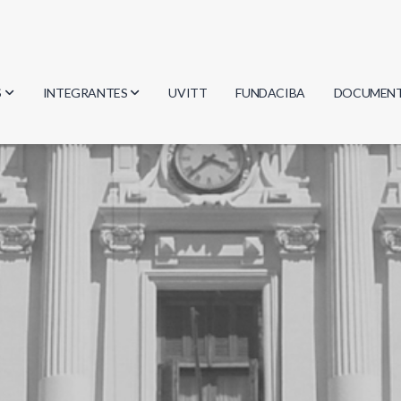
S
INTEGRANTES
UVITT
FUNDACIBA
DOCUMEN
gía
Investigadores
Actas
Estudiantes
Reglament
encias
Egresados
Document
mática
mática
ica