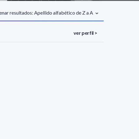
nar resultados: Apellido alfabético de Z a A
ver perfil >