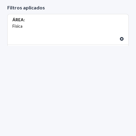
Filtros aplicados
ÁREA:
Física
GRADO:
Maestría
GÉNERO:
Femenino