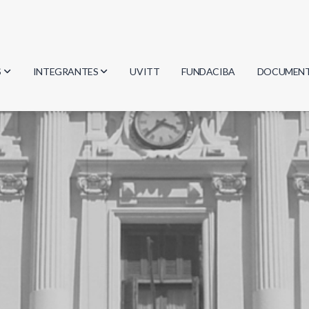
S
INTEGRANTES
UVITT
FUNDACIBA
DOCUMEN
gía
Investigadores
Actas
Estudiantes
Reglament
encias
Egresados
Document
mática
mática
ica