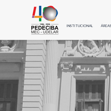
INSTITUCIONAL
ÁREA
Biolo
Física
Geoci
Infor
Mate
Quím