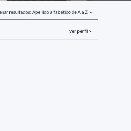
nar resultados: Apellido alfabético de A a Z
ver perfil >