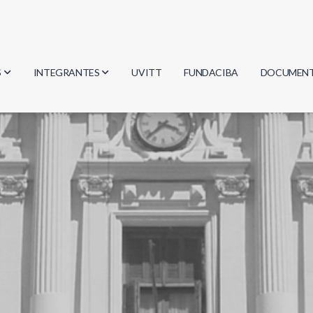
S
INTEGRANTES
UVITT
FUNDACIBA
DOCUMEN
gía
Investigadores
Actas
Estudiantes
Reglament
encias
Egresados
Document
mática
mática
ica