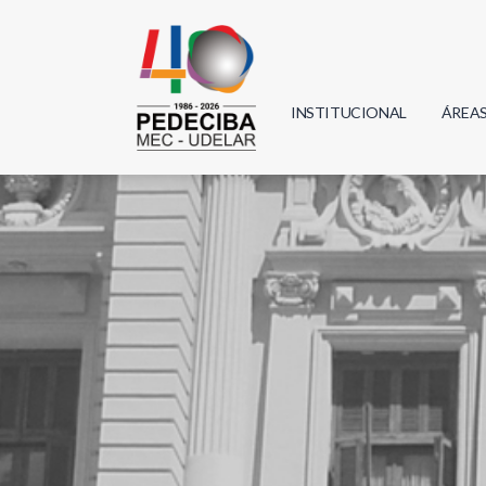
INSTITUCIONAL
ÁREA
Biolo
Física
Geoci
Infor
Mate
Quím