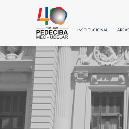
INSTITUCIONAL
ÁREA
Biolo
Física
Geoci
Infor
Mate
Quím