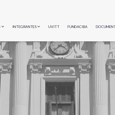
S
INTEGRANTES
UVITT
FUNDACIBA
DOCUMEN
gía
Investigadores
Actas
Estudiantes
Reglament
encias
Egresados
Document
mática
mática
ica