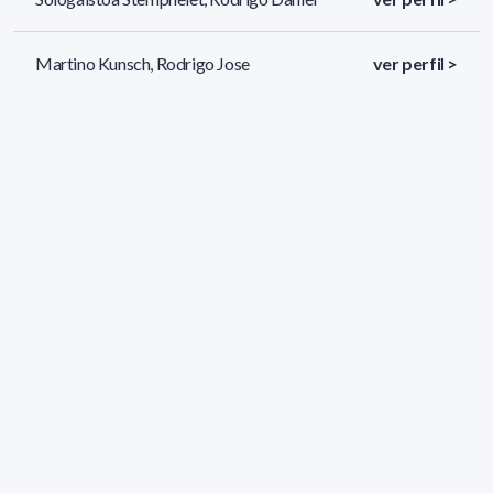
Martino Kunsch, Rodrigo Jose
ver perfil >
Rey Asís, Sebastián
ver perfil >
25 resultados (página 1/2)
<
«
1
2
»
>
Filtros aplicados
ÁREA:
Maestría en Bioinformática