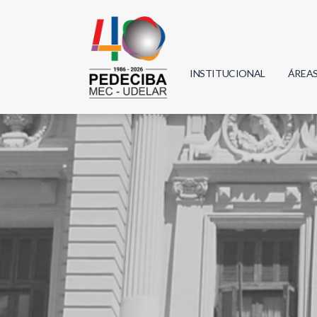
INSTITUCIONAL
ÁREA
Biolo
Física
Geoci
Infor
Mate
Quím