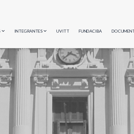
S
INTEGRANTES
UVITT
FUNDACIBA
DOCUMEN
gía
Investigadores
Actas
Estudiantes
Reglament
encias
Egresados
Document
mática
mática
ica