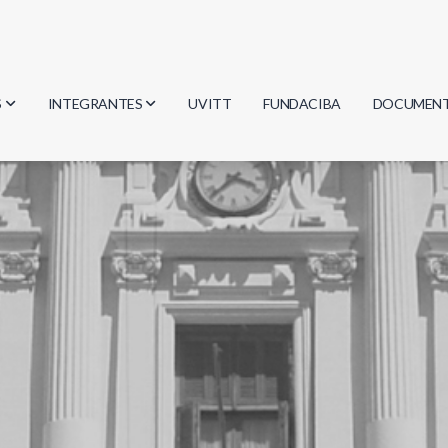
S
INTEGRANTES
UVITT
FUNDACIBA
DOCUMEN
gía
Investigadores
Actas
Estudiantes
Reglament
encias
Egresados
Document
mática
mática
ica