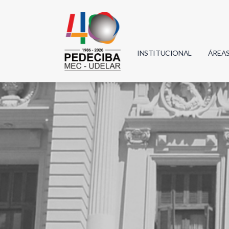
INSTITUCIONAL
ÁREA
Biolo
Física
Geoci
Infor
Mate
Quím