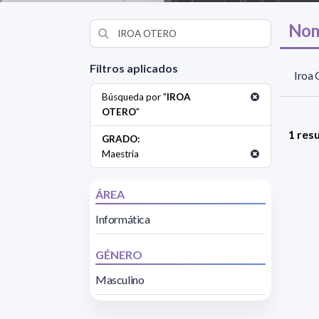
Nom
Filtros aplicados
Iroa 
Búsqueda por "
IROA
OTERO
"
1 res
GRADO:
Maestría
ÁREA
Informática
GÉNERO
Masculino