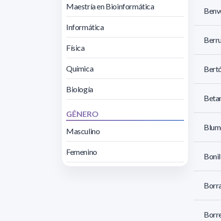
Maestría en Bioinformática
Benv
Informática
Berru
Física
Química
Bertó
Biología
Betan
GÉNERO
Blume
Masculino
Femenino
Bonil
Borra
Borr