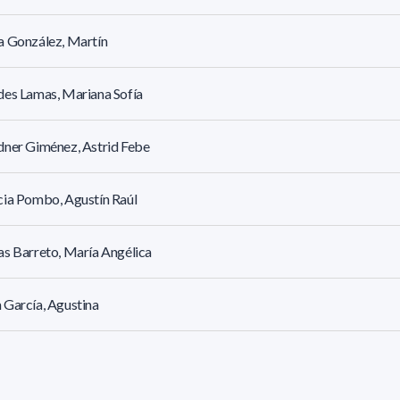
a González, Martín
es Lamas, Mariana Sofía
ner Giménez, Astrid Febe
ia Pombo, Agustín Raúl
s Barreto, María Angélica
García, Agustina
o Da Cunda, Leandro Nahuel