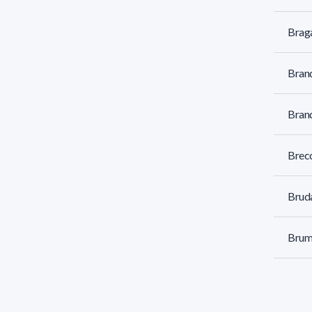
Brag
Brand
Brand
Brecc
Bruda
Brum 
Brun