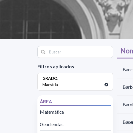
Nom
Filtros aplicados
Bacci
GRADO:
Maestría
Barbo
ÁREA
Barol
Matemática
Baser
Geociencias