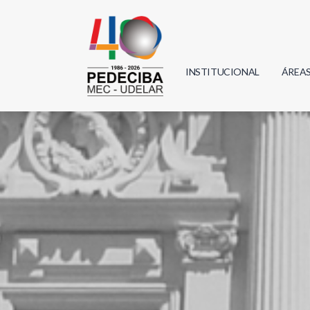
INSTITUCIONAL
ÁREA
Biolo
Física
Geoci
Infor
Mate
Quím