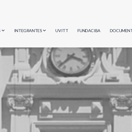
S
INTEGRANTES
UVITT
FUNDACIBA
DOCUMEN
gía
Investigadores
Actas
Estudiantes
Reglament
encias
Egresados
Document
mática
mática
ica