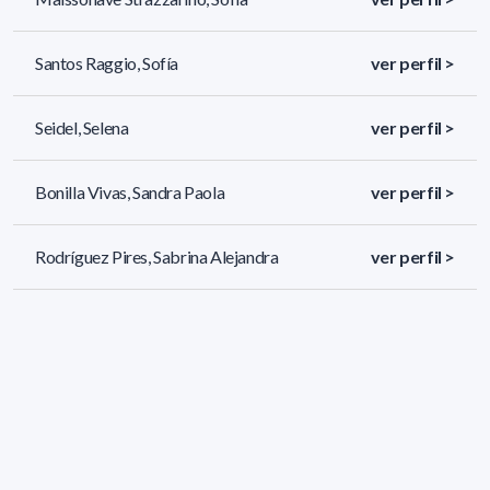
Santos Raggio, Sofía
ver perfil >
Seidel, Selena
ver perfil >
Bonilla Vivas, Sandra Paola
ver perfil >
Rodríguez Pires, Sabrina Alejandra
ver perfil >
142 resultados (página 1/6)
<
«
1
2
3
4
5
»
>