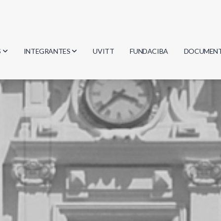
S
INTEGRANTES
UVITT
FUNDACIBA
DOCUMEN
gía
Investigadores
Actas
Estudiantes
Reglament
encias
Egresados
Document
mática
mática
ica