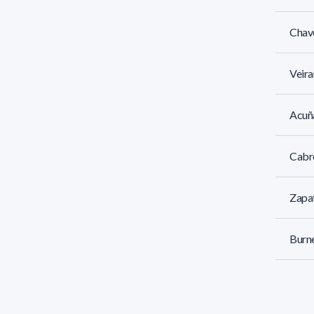
Chave
Veira
Acuña
Cabre
Zapat
Burne
Ibane