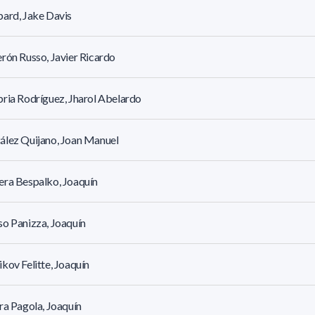
ard, Jake Davis
rón Russo, Javier Ricardo
ria Rodríguez, Jharol Abelardo
ález Quijano, Joan Manuel
ra Bespalko, Joaquín
o Panizza, Joaquín
kov Felitte, Joaquín
ra Pagola, Joaquín