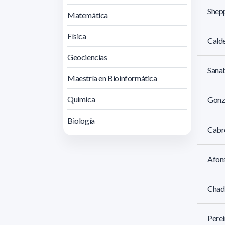
Shepp
Matemática
Física
Calde
Geociencias
Sanab
Maestría en Bioinformática
Química
Gonz
Biología
Cabre
Afons
Chadi
Perei