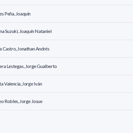
s Peña, Joaquín
na Suzuki, Joaquín Nataniel
 Castro, Jonathan Andrés
ra Lestegas, Jorge Gualberto
a Valencia, Jorge Iván
o Robles, Jorge Josue
z Olivera, Jorge Leonardo