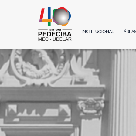
INSTITUCIONAL
ÁREA
Biolo
Física
Geoci
Infor
Mate
Quím