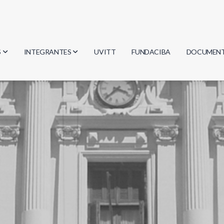
S
INTEGRANTES
UVITT
FUNDACIBA
DOCUMEN
gía
Investigadores
Actas
Estudiantes
Reglament
encias
Egresados
Document
mática
mática
ica