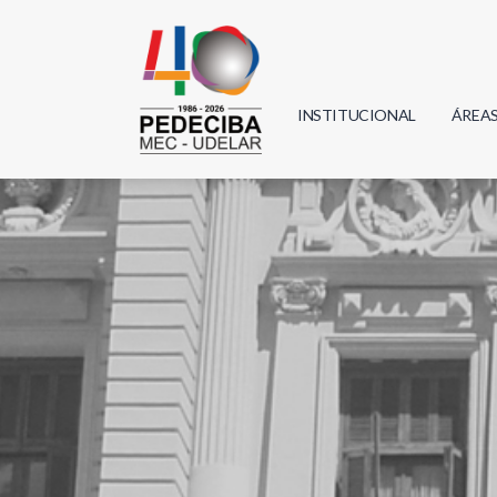
INSTITUCIONAL
ÁREA
Biolo
Física
Geoci
Infor
Mate
Quím