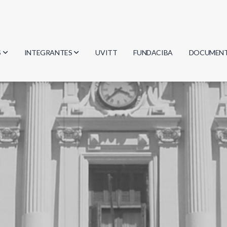
S
INTEGRANTES
UVITT
FUNDACIBA
DOCUMEN
gía
Investigadores
Actas
Estudiantes
Reglament
encias
Egresados
Document
mática
mática
ica