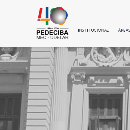
INSTITUCIONAL
ÁREA
Biolo
Física
Geoci
Infor
Mate
Quím