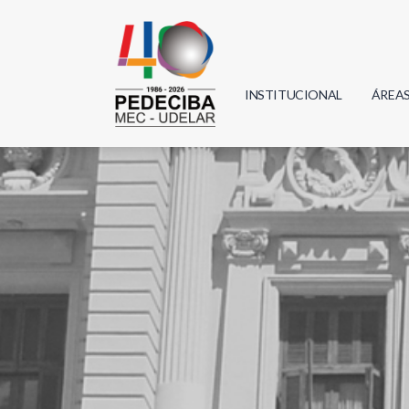
INSTITUCIONAL
ÁREA
Biolo
Física
Geoci
Infor
Mate
Quím