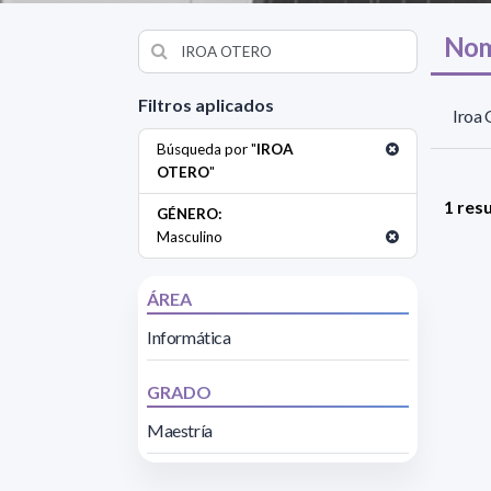
Nom
Filtros aplicados
Iroa 
Búsqueda por "
IROA
OTERO
"
1 res
GÉNERO:
Masculino
ÁREA
Informática
GRADO
Maestría