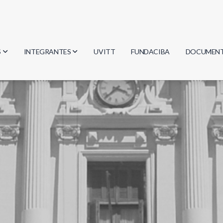
S
INTEGRANTES
UVITT
FUNDACIBA
DOCUMEN
gía
Investigadores
Actas
Estudiantes
Reglament
encias
Egresados
Document
mática
mática
ica