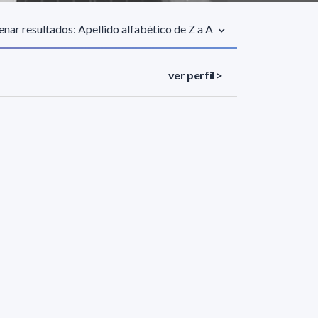
nar resultados: Apellido alfabético de Z a A
ver perfil >