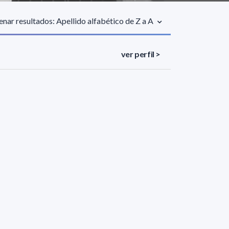
nar resultados: Apellido alfabético de Z a A
ver perfil >