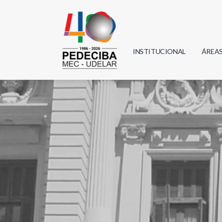
INSTITUCIONAL
ÁREA
Biolo
Física
Geoci
Infor
Mate
Quím