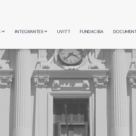
S
INTEGRANTES
UVITT
FUNDACIBA
DOCUMEN
gía
Investigadores
Actas
Estudiantes
Reglament
encias
Egresados
Document
mática
mática
ica