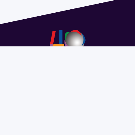
Dirección: Isidoro de María 1614 piso 6 | Tel.: 2924 1925
interno 1612 | pedeciba@pedeciba.edu.uy
Razón Social: PROGRAMA DE DESARROLLO DE LAS
CIENCIAS BASICAS PEDECIBA
#SomosPEDECIBA
Programa de Desarrollo de las
Ciencias Básicas